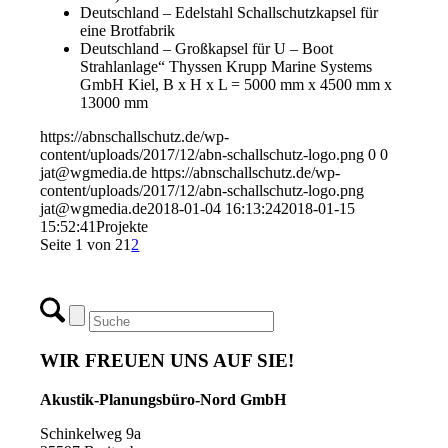
Deutschland – Edelstahl Schallschutzkapsel für
eine Brotfabrik
Deutschland – Großkapsel für U – Boot
Strahlanlage“ Thyssen Krupp Marine Systems
GmbH Kiel, B x H x L = 5000 mm x 4500 mm x
13000 mm
https://abnschallschutz.de/wp-
content/uploads/2017/12/abn-schallschutz-logo.png
0
0
jat@wgmedia.de
https://abnschallschutz.de/wp-
content/uploads/2017/12/abn-schallschutz-logo.png
jat@wgmedia.de
2018-01-04 16:13:24
2018-01-15
15:52:41
Projekte
Seite 1 von 2
1
2
WIR FREUEN UNS AUF SIE!
Akustik-Planungsbüro-Nord GmbH
Schinkelweg 9a