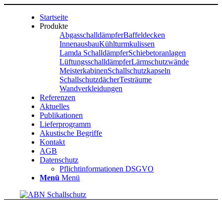
Startseite
Produkte
Abgasschalldämpfer
Baffeldecken
Innenausbau
Kühlturmkulissen
Lamda Schalldämpfer
Schiebetoranlagen
Lüftungsschalldämpfer
Lärmschutzwände
Meisterkabinen
Schallschutzkapseln
Schallschutzdächer
Testräume
Wandverkleidungen
Referenzen
Aktuelles
Publikationen
Lieferprogramm
Akustische Begriffe
Kontakt
AGB
Datenschutz
Pflichtinformationen DSGVO
Menü
Menü