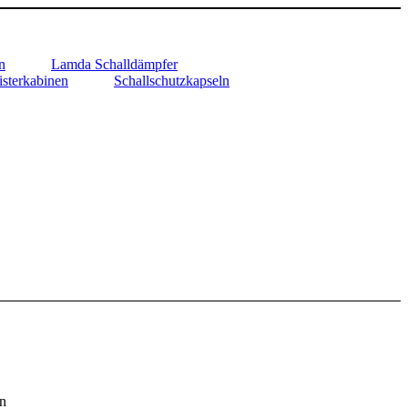
n
Lamda Schalldämpfer
sterkabinen
Schallschutzkapseln
en