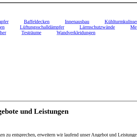
pfer
Baffeldecken
Innenausbau
Kühlturmkulisse
gen
Lüftungsschalldämpfer
Lärmschutzwände
Mei
her
Testräume
Wandverkleidungen
ebote und Leistungen
 zu entsprechen, erweitern wir laufend unser Angebot und Leistung