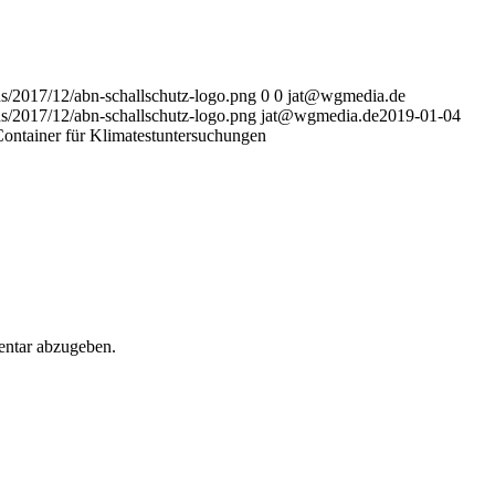
ds/2017/12/abn-schallschutz-logo.png
0
0
jat@wgmedia.de
ds/2017/12/abn-schallschutz-logo.png
jat@wgmedia.de
2019-01-04
Container für Klimatestuntersuchungen
ntar abzugeben.