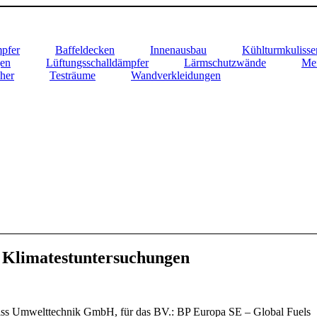
pfer
Baffeldecken
Innenausbau
Kühlturmkulisse
gen
Lüftungsschalldämpfer
Lärmschutzwände
Mei
her
Testräume
Wandverkleidungen
r Klimatestuntersuchungen
iss Umwelttechnik GmbH, für das BV.: BP Europa SE – Global Fuels