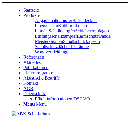
Startseite
Produkte
Abgasschalldämpfer
Baffeldecken
Innenausbau
Kühlturmkulissen
Lamda Schalldämpfer
Schiebetoranlagen
Lüftungsschalldämpfer
Lärmschutzwände
Meisterkabinen
Schallschutzkapseln
Schallschutzdächer
Testräume
Wandverkleidungen
Referenzen
Aktuelles
Publikationen
Lieferprogramm
Akustische Begriffe
Kontakt
AGB
Datenschutz
Pflichtinformationen DSGVO
Menü
Menü