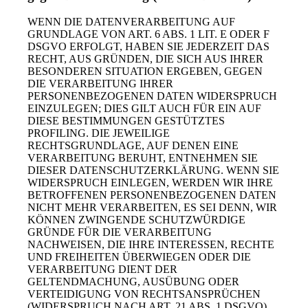
WENN DIE DATENVERARBEITUNG AUF
GRUNDLAGE VON ART. 6 ABS. 1 LIT. E ODER F
DSGVO ERFOLGT, HABEN SIE JEDERZEIT DAS
RECHT, AUS GRÜNDEN, DIE SICH AUS IHRER
BESONDEREN SITUATION ERGEBEN, GEGEN
DIE VERARBEITUNG IHRER
PERSONENBEZOGENEN DATEN WIDERSPRUCH
EINZULEGEN; DIES GILT AUCH FÜR EIN AUF
DIESE BESTIMMUNGEN GESTÜTZTES
PROFILING. DIE JEWEILIGE
RECHTSGRUNDLAGE, AUF DENEN EINE
VERARBEITUNG BERUHT, ENTNEHMEN SIE
DIESER DATENSCHUTZERKLÄRUNG. WENN SIE
WIDERSPRUCH EINLEGEN, WERDEN WIR IHRE
BETROFFENEN PERSONENBEZOGENEN DATEN
NICHT MEHR VERARBEITEN, ES SEI DENN, WIR
KÖNNEN ZWINGENDE SCHUTZWÜRDIGE
GRÜNDE FÜR DIE VERARBEITUNG
NACHWEISEN, DIE IHRE INTERESSEN, RECHTE
UND FREIHEITEN ÜBERWIEGEN ODER DIE
VERARBEITUNG DIENT DER
GELTENDMACHUNG, AUSÜBUNG ODER
VERTEIDIGUNG VON RECHTSANSPRÜCHEN
(WIDERSPRUCH NACH ART. 21 ABS. 1 DSGVO).